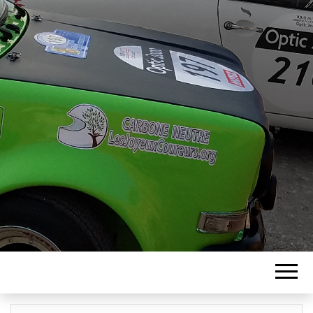
ASSOCIATION
LES JOYEUX
COUREURS