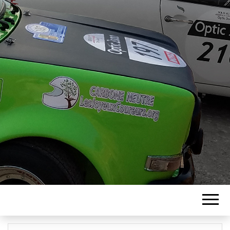
ASSOCIATION
LES JOYEUX
COUREURS