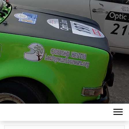
ASSOCIATION
LES JOYEUX
COUREURS