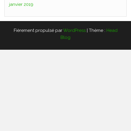
janvier 2019
Fièrement propulsé par
WordPress
|
Thème :
Head
Blog