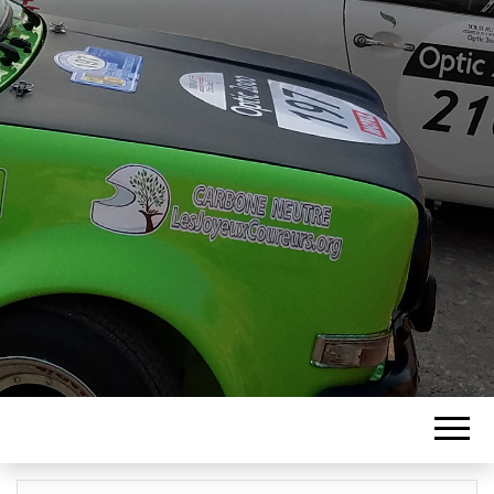
ASSOCIATION
LES JOYEUX
COUREURS