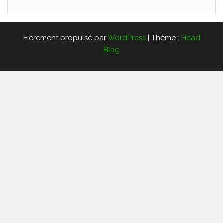
Fièrement propulsé par
WordPress
|
Thème :
Head
Blog