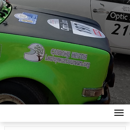
ASSOCIATION
LES JOYEUX
COUREURS