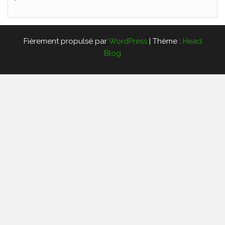
Fièrement propulsé par
WordPress
|
Thème :
Head
Blog