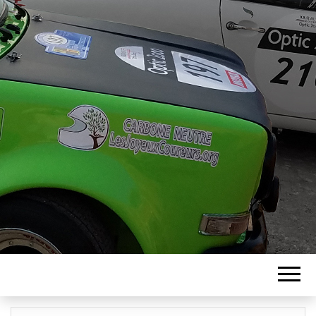
ASSOCIATION
LES JOYEUX
COUREURS