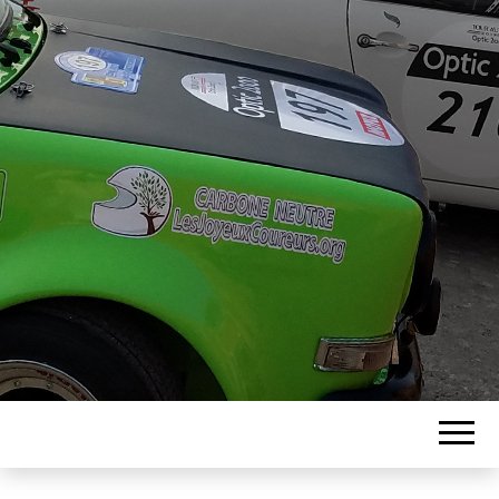
ASSOCIATION
LES JOYEUX
COUREURS