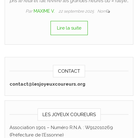
pris le relai et fait revivre les grandes heures du « rallye…
Par
MAXIME V.
22 septembre 2025
Non
Lire la suite
CONTACT
contact@lesjoyeuxcoureurs.org
LES JOYEUX COUREURS
Association 1901 – Numéro R.N.A. : W912010269
(Préfecture de l’Essonne)