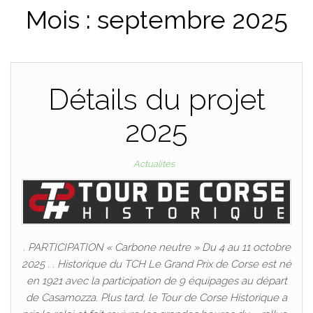
Mois :
septembre 2025
Détails du projet
2025
Actualités
. PARTICIPATION « Carbone neutre » Du 4 au 11 octobre
2025 . . Historique du TCH Le Grand Prix de Corse est né
en 1921 avec la participation de 9 équipages au départ
de Casamozza. Plus tard, le Tour de Corse Historique a