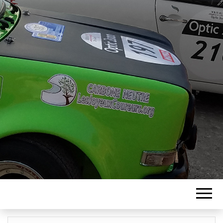
ASSOCIATION
LES JOYEUX
COUREURS