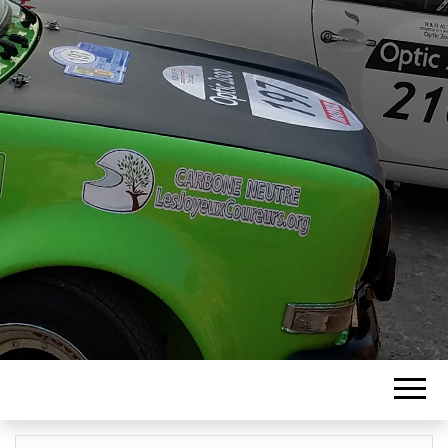
ASSOCIATION
LES JOYEUX
COUREURS