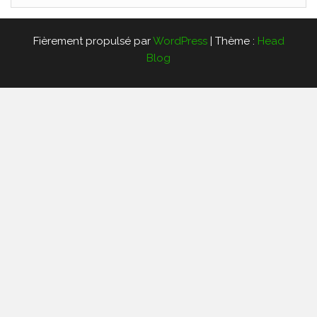
Fièrement propulsé par
WordPress
|
Thème :
Head
Blog