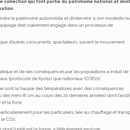
 collection qui font partie du patrimoine national et dont
sation.
dre le patrimoine automobile et d’intervenir à son modeste ni
équipage s’est clairement engagé dans un processus de
r que d’autres concurrents, spectateurs, suivent le mouvement.
atique et de ses conséquences par les populations a induit de
aux (protocole de Kyoto) que nationaux (COP21).
que sont la hausse des températures avec des conséquences
u des mers (6 cm au cours des 20 dernières années) dont l’acidi
et la flore.
 particulièrement pour les particuliers, liée au chauffage et trans
: le CO2.
dont l’unité est la tonne, a littéralement explosé.