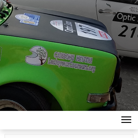
ASSOCIATION
LES JOYEUX
COUREURS